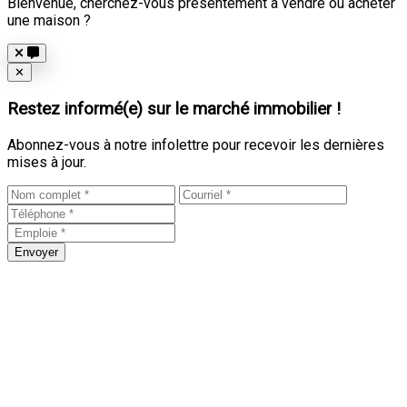
Bienvenue, cherchez-vous présentement à vendre ou acheter
une maison ?
Close
✕
Restez informé(e) sur le marché immobilier !
Abonnez-vous à notre infolettre pour recevoir les dernières
mises à jour.
Envoyer