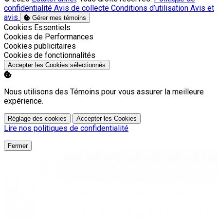
confidentialité
Avis de collecte
Conditions d’utilisation
Avis et
avis
Gérer mes témoins
Activer
Cookies Essentiels
Activer
Cookies de Performances
Activer
Cookies publicitaires
Activer
Cookies de fonctionnalités
Accepter les Cookies sélectionnés
Nous utilisons des Témoins pour vous assurer la meilleure
expérience.
Réglage des cookies
Accepter les Cookies
Lire nos politiques de confidentialité
Fermer