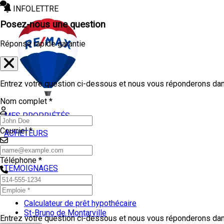
INFOLETTRE
Posez-nous une question
Réponse rapide garantie
Entrez votre question ci-dessous et nous vous réponderons dans
Nom complet *
MES PROPRIÉTÉS
Courriel *
ACHETEURS
VENDEURS
Téléphone *
TEMOIGNAGES
OUTILS
Calculateur de prêt hypothécaire
St-Bruno de Montarville
Entrez votre question ci-dessous et nous vous réponderons dans