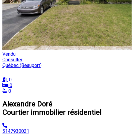
Vendu
Consulter
Québec (Beauport)
0
0
0
Alexandre Doré
Courtier immobilier résidentiel
5147930021