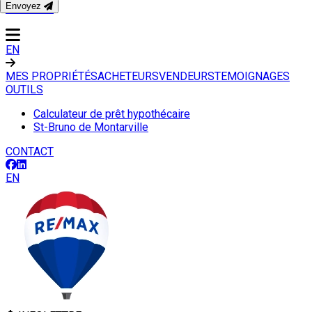
Envoyez
CONTACT
EN
MES PROPRIÉTÉS
ACHETEURS
VENDEURS
TEMOIGNAGES
OUTILS
Calculateur de prêt hypothécaire
St-Bruno de Montarville
CONTACT
EN