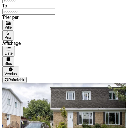
To
Trier par
Ville
Prix
Affichage
Liste
Bloc
Vendus
Rafraîchir