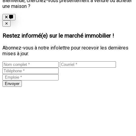
Bienvenue, cherchez-vous présentement à vendre ou acheter
une maison ?
Close
✕
Restez informé(e) sur le marché immobilier !
Abonnez-vous à notre infolettre pour recevoir les dernières
mises à jour.
Envoyer