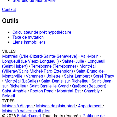
St-Bruno de Montarville
Contact
Outils
Calculateur de prêt hypothécaire
Taxe de mutation
Liens immobiliers
VILLES
Montréal (L'Île-Bizard/Sainte-Geneviève)
•
Val-Morin
•
Longueuil (Le Vieux-Longueuil)
•
Sainte-Julie
•
Longueuil
(Saint-Hubert)
•
Terrebonne (Terrebonne)
•
Montréal
(Villeray/Saint-Michel/Parc-Extension)
•
Saint-Bruno-de-
Montarville
•
Varennes
•
Joliette
•
Saint-Lambert
•
Sorel-Tracy
•
Montréal (LaSalle)
•
Saint-Denis-sur-Richelieu
•
Saint-Jean-
sur-Richelieu
•
Saint-Basile-le-Grand
•
Québec (Beauport)
•
Saint-Amable
•
Roxton Pond
•
Montréal-Est
•
Chambly
•
Beloeil
TYPES
Maison à étages
•
Maison de plain-pied
•
Appartement
•
Maison à paliers multiples
© 2026
EstateFunnel
. Tous droits réservés.
Politique de