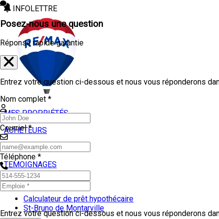
INFOLETTRE
Posez-nous une question
Réponse rapide garantie
Entrez votre question ci-dessous et nous vous réponderons dans
Nom complet *
MES PROPRIÉTÉS
Courriel *
ACHETEURS
VENDEURS
Téléphone *
TEMOIGNAGES
OUTILS
Calculateur de prêt hypothécaire
St-Bruno de Montarville
Entrez votre question ci-dessous et nous vous réponderons dans