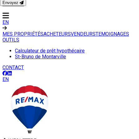
Envoyez
CONTACT
EN
MES PROPRIÉTÉS
ACHETEURS
VENDEURS
TEMOIGNAGES
OUTILS
Calculateur de prêt hypothécaire
St-Bruno de Montarville
CONTACT
EN