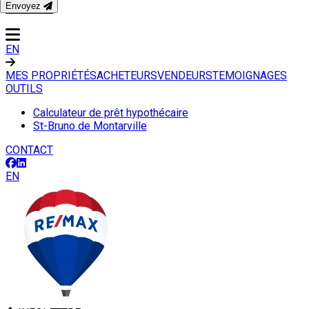
Envoyez
CONTACT
EN
MES PROPRIÉTÉS
ACHETEURS
VENDEURS
TEMOIGNAGES
OUTILS
Calculateur de prêt hypothécaire
St-Bruno de Montarville
CONTACT
EN