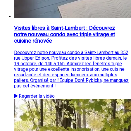
Visites libres à Saint-Lambert : Découvrez
notre nouveau condo avec triple vitrage et
cuisine rénovée
Découvrez notre nouveau condo à Saint-Lambert au 352
rue Upper Edison. Profitez des visites libres demain, le
19 octobre, de 14h à 16h. Admirez les fenêtres triple
vitrage pour une excellente insonorisation, une cuisine
resurfacée et des espaces lumineux aux multiples
paliers. Organisé par l'Équipe Doré Rybicka, ne manquez
pas cet événement !
Regarder la vidéo