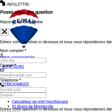
INFOLETTRE
Posez-nous une question
Réponse rapide garantie
Entrez votre question ci-dessous et nous vous réponderons dans
Nom complet *
MES PROPRIÉTÉS
Courriel *
ACHETEURS
VENDEURS
Téléphone *
TEMOIGNAGES
OUTILS
Calculateur de prêt hypothécaire
St-Bruno de Montarville
Entrez votre question ci-dessous et nous vous réponderons dans