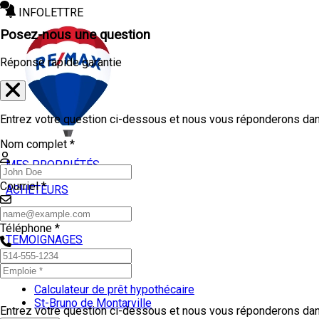
INFOLETTRE
Posez-nous une question
Réponse rapide garantie
Entrez votre question ci-dessous et nous vous réponderons dans
Nom complet *
MES PROPRIÉTÉS
Courriel *
ACHETEURS
VENDEURS
Téléphone *
TEMOIGNAGES
OUTILS
Calculateur de prêt hypothécaire
St-Bruno de Montarville
Entrez votre question ci-dessous et nous vous réponderons dans