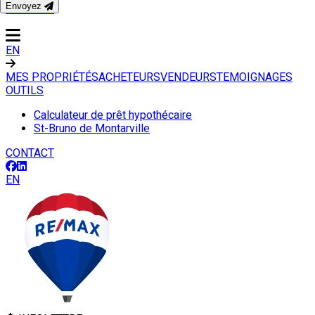
Envoyez
CONTACT
EN
MES PROPRIÉTÉS
ACHETEURS
VENDEURS
TEMOIGNAGES
OUTILS
Calculateur de prêt hypothécaire
St-Bruno de Montarville
CONTACT
EN