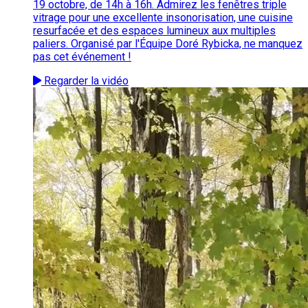
19 octobre, de 14h à 16h. Admirez les fenêtres triple
vitrage pour une excellente insonorisation, une cuisine
resurfacée et des espaces lumineux aux multiples
paliers. Organisé par l'Équipe Doré Rybicka, ne manquez
pas cet événement !
Regarder la vidéo