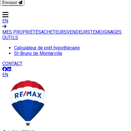
Envoyez
CONTACT
EN
MES PROPRIÉTÉS
ACHETEURS
VENDEURS
TEMOIGNAGES
OUTILS
Calculateur de prêt hypothécaire
St-Bruno de Montarville
CONTACT
EN