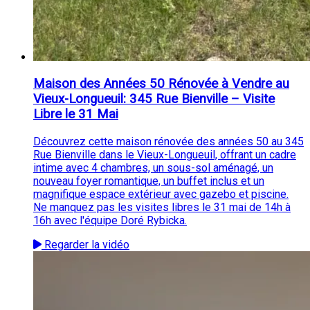
Maison des Années 50 Rénovée à Vendre au
Vieux-Longueuil: 345 Rue Bienville – Visite
Libre le 31 Mai
Découvrez cette maison rénovée des années 50 au 345
Rue Bienville dans le Vieux-Longueuil, offrant un cadre
intime avec 4 chambres, un sous-sol aménagé, un
nouveau foyer romantique, un buffet inclus et un
magnifique espace extérieur avec gazebo et piscine.
Ne manquez pas les visites libres le 31 mai de 14h à
16h avec l'équipe Doré Rybicka.
Regarder la vidéo