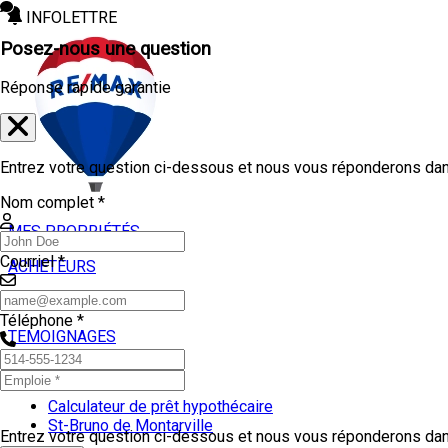
INFOLETTRE
Posez-nous une question
Réponse rapide garantie
Entrez votre question ci-dessous et nous vous réponderons dans
Nom complet *
MES PROPRIÉTÉS
Courriel *
ACHETEURS
VENDEURS
Téléphone *
TEMOIGNAGES
OUTILS
Calculateur de prêt hypothécaire
St-Bruno de Montarville
Entrez votre question ci-dessous et nous vous réponderons dans