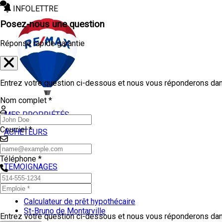
INFOLETTRE
Posez-nous une question
Réponse rapide garantie
Entrez votre question ci-dessous et nous vous réponderons dans
Nom complet *
MES PROPRIÉTÉS
Courriel *
ACHETEURS
VENDEURS
Téléphone *
TEMOIGNAGES
OUTILS
Calculateur de prêt hypothécaire
St-Bruno de Montarville
Entrez votre question ci-dessous et nous vous réponderons dans