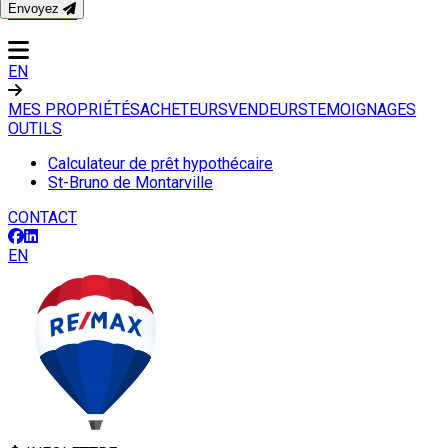
Envoyez
CONTACT
EN
MES PROPRIÉTÉS
ACHETEURS
VENDEURS
TEMOIGNAGES
OUTILS
Calculateur de prêt hypothécaire
St-Bruno de Montarville
CONTACT
EN