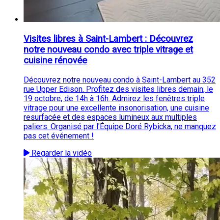
Visites libres à Saint-Lambert : Découvrez
notre nouveau condo avec triple vitrage et
cuisine rénovée
Découvrez notre nouveau condo à Saint-Lambert au 352
rue Upper Edison. Profitez des visites libres demain, le
19 octobre, de 14h à 16h. Admirez les fenêtres triple
vitrage pour une excellente insonorisation, une cuisine
resurfacée et des espaces lumineux aux multiples
paliers. Organisé par l'Équipe Doré Rybicka, ne manquez
pas cet événement !
Regarder la vidéo