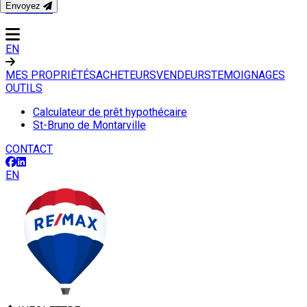
Envoyez
CONTACT
EN
MES PROPRIÉTÉS
ACHETEURS
VENDEURS
TEMOIGNAGES
OUTILS
Calculateur de prêt hypothécaire
St-Bruno de Montarville
CONTACT
EN