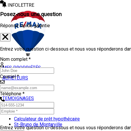
INFOLETTRE
Posez-nous une question
Réponse rapide garantie
Entrez votre question ci-dessous et nous vous réponderons dans
Nom complet *
MES PROPRIÉTÉS
Courriel *
ACHETEURS
VENDEURS
Téléphone *
TEMOIGNAGES
OUTILS
Calculateur de prêt hypothécaire
St-Bruno de Montarville
Entrez votre question ci-dessous et nous vous réponderons dans