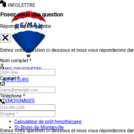
INFOLETTRE
Posez-nous une question
Réponse rapide garantie
Entrez votre question ci-dessous et nous vous réponderons dans
Nom complet *
MES PROPRIÉTÉS
Courriel *
ACHETEURS
VENDEURS
Téléphone *
TEMOIGNAGES
OUTILS
Calculateur de prêt hypothécaire
St-Bruno de Montarville
Entrez votre question ci-dessous et nous vous réponderons dans