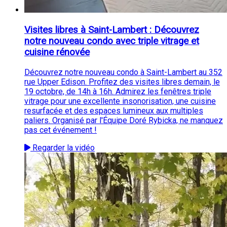
Visites libres à Saint-Lambert : Découvrez
notre nouveau condo avec triple vitrage et
cuisine rénovée
Découvrez notre nouveau condo à Saint-Lambert au 352
rue Upper Edison. Profitez des visites libres demain, le
19 octobre, de 14h à 16h. Admirez les fenêtres triple
vitrage pour une excellente insonorisation, une cuisine
resurfacée et des espaces lumineux aux multiples
paliers. Organisé par l'Équipe Doré Rybicka, ne manquez
pas cet événement !
Regarder la vidéo