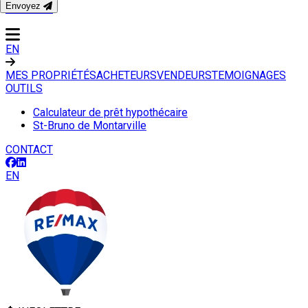
Envoyez
CONTACT
EN
MES PROPRIÉTÉS
ACHETEURS
VENDEURS
TEMOIGNAGES
OUTILS
Calculateur de prêt hypothécaire
St-Bruno de Montarville
CONTACT
EN