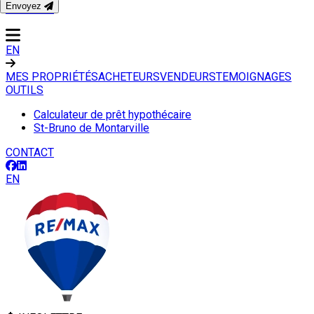
Envoyez
CONTACT
EN
MES PROPRIÉTÉS
ACHETEURS
VENDEURS
TEMOIGNAGES
OUTILS
Calculateur de prêt hypothécaire
St-Bruno de Montarville
CONTACT
EN