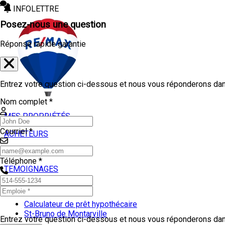
INFOLETTRE
Posez-nous une question
Réponse rapide garantie
Entrez votre question ci-dessous et nous vous réponderons dans
Nom complet *
MES PROPRIÉTÉS
Courriel *
ACHETEURS
VENDEURS
Téléphone *
TEMOIGNAGES
OUTILS
Calculateur de prêt hypothécaire
St-Bruno de Montarville
Entrez votre question ci-dessous et nous vous réponderons dans