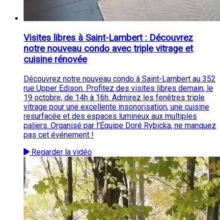
Visites libres à Saint-Lambert : Découvrez
notre nouveau condo avec triple vitrage et
cuisine rénovée
Découvrez notre nouveau condo à Saint-Lambert au 352
rue Upper Edison. Profitez des visites libres demain, le
19 octobre, de 14h à 16h. Admirez les fenêtres triple
vitrage pour une excellente insonorisation, une cuisine
resurfacée et des espaces lumineux aux multiples
paliers. Organisé par l'Équipe Doré Rybicka, ne manquez
pas cet événement !
Regarder la vidéo