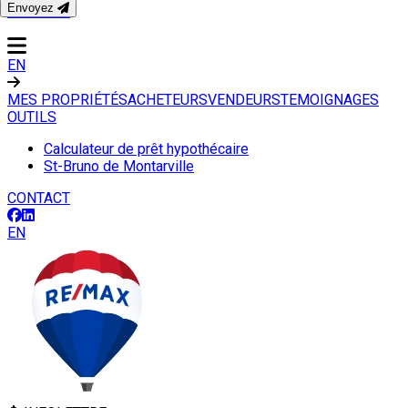
Envoyez
CONTACT
EN
MES PROPRIÉTÉS
ACHETEURS
VENDEURS
TEMOIGNAGES
OUTILS
Calculateur de prêt hypothécaire
St-Bruno de Montarville
CONTACT
EN