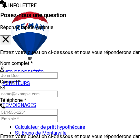
INFOLETTRE
Posez-nous une question
Réponse rapide garantie
Entrez votre question ci-dessous et nous vous réponderons dans
Nom complet *
MES PROPRIÉTÉS
Courriel *
ACHETEURS
VENDEURS
Téléphone *
TEMOIGNAGES
OUTILS
Calculateur de prêt hypothécaire
St-Bruno de Montarville
Entrez votre question ci-dessous et nous vous réponderons dans