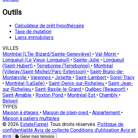
Outils
Calculateur de prêt hypothécaire
Taxe de mutation
Liens immobiliers
VILLES
Montréal (L'Île-Bizard/Sainte-Geneviève)
•
Val-Morin
•
Longueuil (Le Vieux-Longueuil)
•
Sainte-Julie
•
Longueuil
(Saint-Hubert)
•
Terrebonne (Terrebonne)
•
Montréal
(Villeray/Saint-Michel/Parc-Extension)
•
Saint-Bruno-de-
Montarville
•
Varennes
•
Joliette
•
Saint-Lambert
•
Sorel-Tracy
•
Montréal (LaSalle)
•
Saint-Denis-sur-Richelieu
•
Saint-Jean-
sur-Richelieu
•
Saint-Basile-le-Grand
•
Québec (Beauport)
•
Saint-Amable
•
Roxton Pond
•
Montréal-Est
•
Chambly
•
Beloeil
TYPES
Maison à étages
•
Maison de plain-pied
•
Appartement
•
Maison à paliers multiples
© 2026
EstateFunnel
. Tous droits réservés.
Politique de
confidentialité
Avis de collecte
Conditions d’utilisation
Avis et
avis
Gérer mes témoins