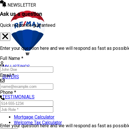
NEWSLETTER
Ask us a question
Quick response guaranteed
Enter your question here and we will respond as fast as possibl
Full Name *
MY LISTINGS
Email *
BUYERS
SELLERS
Phone *
TESTIMONIALS
TOOLS
Mortgage Calculator
Welcome Tax Calculator
Enter your question here and we will respond as fast as possib