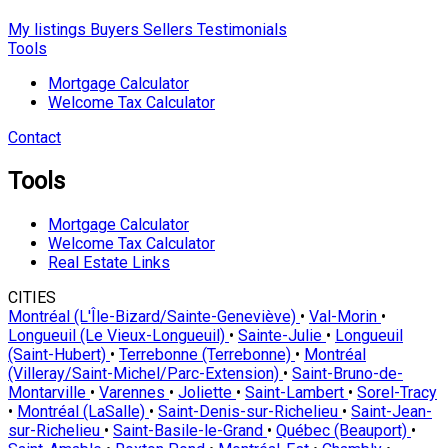
My listings
Buyers
Sellers
Testimonials
Tools
Mortgage Calculator
Welcome Tax Calculator
Contact
Tools
Mortgage Calculator
Welcome Tax Calculator
Real Estate Links
CITIES
Montréal (L'Île-Bizard/Sainte-Geneviève)
•
Val-Morin
•
Longueuil (Le Vieux-Longueuil)
•
Sainte-Julie
•
Longueuil
(Saint-Hubert)
•
Terrebonne (Terrebonne)
•
Montréal
(Villeray/Saint-Michel/Parc-Extension)
•
Saint-Bruno-de-
Montarville
•
Varennes
•
Joliette
•
Saint-Lambert
•
Sorel-Tracy
•
Montréal (LaSalle)
•
Saint-Denis-sur-Richelieu
•
Saint-Jean-
sur-Richelieu
•
Saint-Basile-le-Grand
•
Québec (Beauport)
•