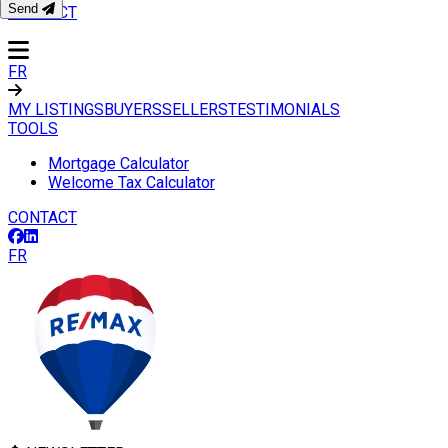
Send
CONTACT
FR
MY LISTINGS
BUYERS
SELLERS
TESTIMONIALS
TOOLS
Mortgage Calculator
Welcome Tax Calculator
CONTACT
FR