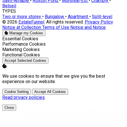
Saint-Amable
•
Roxton Pond
•
Montréal-Est
•
Chambly
•
Beloeil
TYPES
Two or more storey
•
Bungalow
•
Apartment
•
Split-level
© 2026
EstateFunnel
. All rights reserved.
Privacy Policy
Notice at Collection
Terms of Use
Notice and Notice
Manage my Cookies
Enable
Essential Cookies
Enable
Performance Cookies
Enable
Marketing Cookies
Enable
Functional Cookies
Accept Selected Cookies
We use cookies to ensure that we give you the best
experience on our website.
Cookie Setting
Accept All Cookies
Read privacy policies
Close